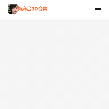
梅麻吕3D合集