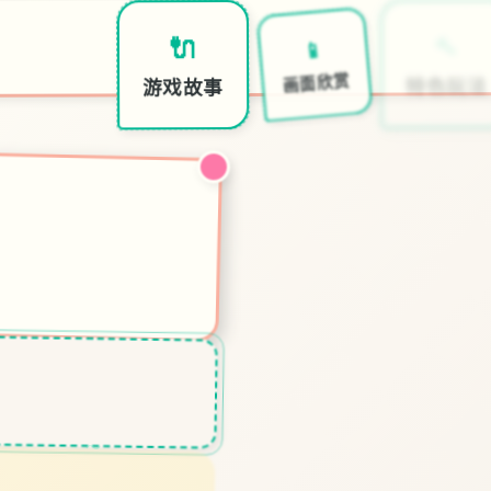
🔨
📱
🔌
特色玩法
画面欣赏
游戏故事
～