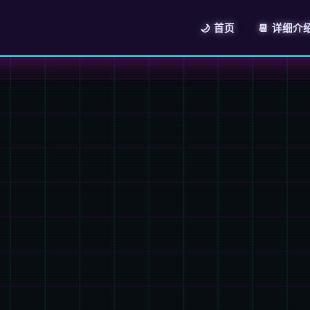
🌙 首页
📆 详细介