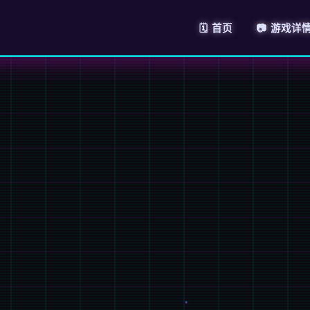
🗓️ 首页
📷 游戏详