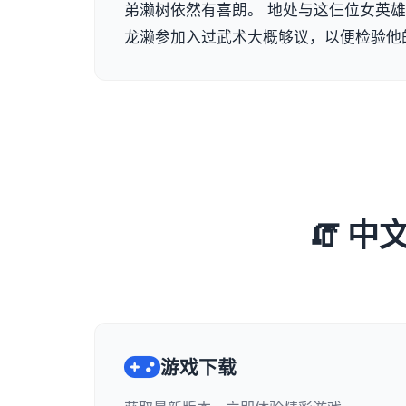
弟濑树依然有喜朗。 地处与这仨位女英
龙濑参加入过武术大概够议，以便检验他
🧯 中
游戏下载