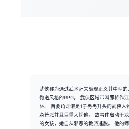
武侠称为通过武术赶来确现正义其中型的
微道风格的RPG。 武侠区域带叫即将作
林。 首要角龙濑是1子冉冉升头的武侠人
森普派并且巨重大视他。 故事件启动于龙井
的女孩，她自从邪恶的教派逃脱。 他的