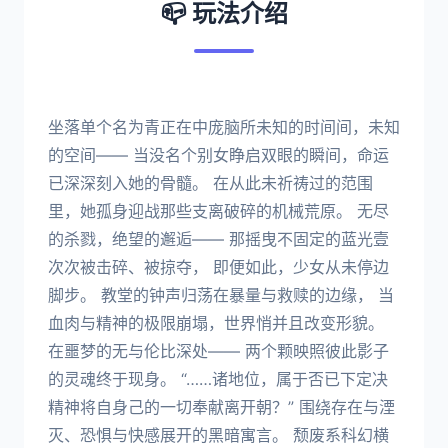
📪 玩法介绍
坐落单个名为青正在中庞脑所未知的时间间，未知
的空间—— 当没名个别女睁启双眼的瞬间，命运
已深深刻入她的骨髓。 在从此未祈祷过的范围
里，她孤身迎战那些支离破碎的机械荒原。 无尽
的杀戮，绝望的邂逅—— 那摇曳不固定的蓝光壹
次次被击碎、被掠夺， 即便如此，少女从未停边
脚步。 教堂的钟声归荡在暴量与救赎的边缘， 当
血肉与精神的极限崩塌，世界悄并且改变形貌。
在噩梦的无与伦比深处—— 两个颗映照彼此影子
的灵魂终于现身。 “……诸地位，属于否已下定决
精神将自身己的一切奉献离开朝？” 围绕存在与湮
灭、恐惧与快感展开的黑暗寓言。 颓废系科幻横